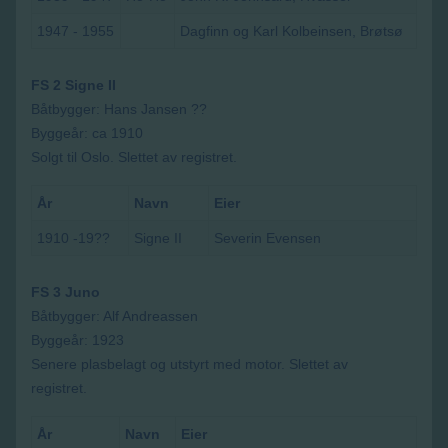
1947 - 1955
Dagfinn og Karl Kolbeinsen, Brøtsø
FS 2 Signe II
Båtbygger: Hans Jansen ??
Byggeår: ca 1910
Solgt til Oslo. Slettet av registret.
År
Navn
Eier
1910 -19??
Signe II
Severin Evensen
FS 3 Juno
Båtbygger: Alf Andreassen
Byggeår: 1923
Senere plasbelagt og utstyrt med motor. Slettet av
registret.
År
Navn
Eier