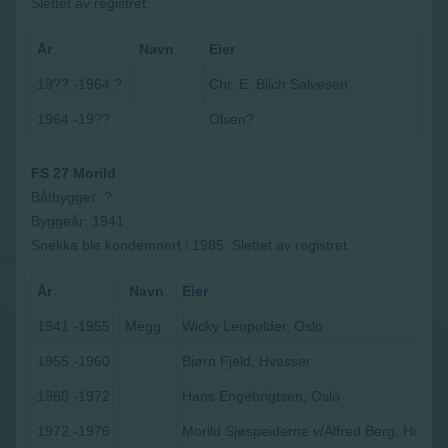
Slettet av registret.
År
Navn
Eier
19?? -1964 ?
Chr. E. Blich Salvesen
1964 -19??
Olsen?
FS 27 Morild
Båtbygger: ?
Byggeår: 1941
Snekka ble kondemnert i 1985. Slettet av registret.
År
Navn
Eier
1941 -1955
Megg
Wicky Leopolder, Oslo
1955 -1960
Bjørn Fjeld, Hvasser
1960 -1972
Hans Engebrigtsen, Oslo
1972 -1976
Morild Sjøspeiderne v/Alfred Berg, Horten