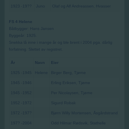
1923 -19??
Juno
Olaf og Alf Andreassen, Hvasser
FS 4 Helene
Båtbygger: Hans Jansen
Byggeår: 1925.
Snekka lå inne i mange år og ble brent i 2004 pga. dårlig
forfatning. Slettet av registret.
År
Navn
Eier
1925 -1945
Helene
Birger Berg, Tjøme
1945 -1946
Erling Eriksen, Tjøme
1945 -1952
Per Nicolaysen, Tjøme
1952 -1972
Sigurd Robak
1972 -197?
Bjørn Willy Mortensen
, Åsgårdstrand
197? -2004
Odd Hilmar Rødsvik, Stathelle