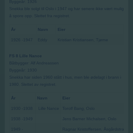
Byggeår: 1926
Snekka ble solgt til Oslo i 1947 og har senere ikke vært mulig
å spore opp. Slettet fra registret.
År
Navn
Eier
1926 -1947
Eddy
Kristian Kristiansen, Tjøme
FS 8 Lille Nance
Båtbygger: Alf Andreassen
Byggeår: 1930
Snekka har siden 1960 stått i hus, men ble ødelagt i brann i
1980. Slettet av registret.
År
Navn
Eier
1930 -1938
Lille
Nance
Torolf Bang, Oslo
1938 -1949
Jens Barner Michalsen, Oslo
1949 -
Ragnar Kristoffersen, Åsgårdstrand