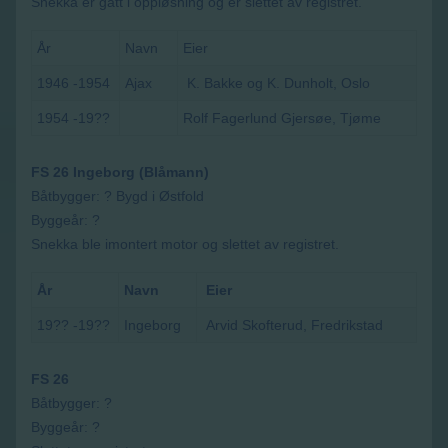
Snekka er gått i oppløsning og er slettet av registret.
År
Navn
Eier
1946 -1954
Ajax
K. Bakke og K. Dunholt, Oslo
1954 -19??
Rolf Fagerlund Gjersøe, Tjøme
FS 26 Ingeborg (Blåmann)
Båtbygger: ? Bygd i Østfold
Byggeår: ?
Snekka ble imontert motor og slettet av registret.
År
Navn
Eier
19?? -19??
Ingeborg
Arvid Skofterud, Fredrikstad
FS 26
Båtbygger: ?
Byggeår: ?