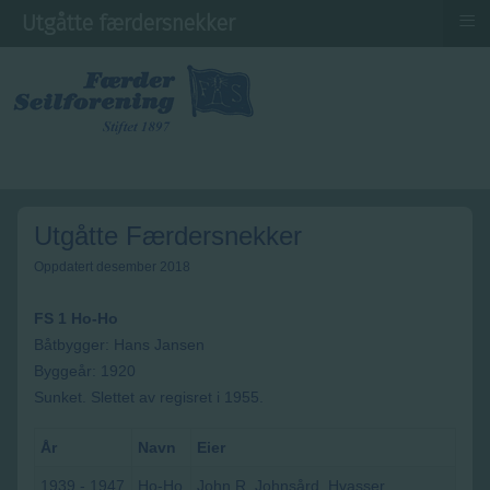
≡
Utgåtte færdersnekker
Utgåtte Færdersnekker
Oppdatert desember 2018
FS 1 Ho-Ho
Båtbygger: Hans Jansen
Byggeår: 1920
Sunket. Slettet av regisret i 1955.
År
Navn
Eier
1939 - 1947
Ho-Ho
John R. Johnsård, Hvasser