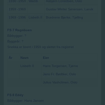
1930 -1959
Wamb
Asbjørn Lorentsen, Oslo
1959 -1969
Gustav Winter Sørensen, Larvik
1969 -1996
Lisbeth II
Brødrene Bjerke, Tjølling
FS 7 Regnbuen
Båtbygger: ?
Byggeår: ?
Snekka er brent i 1959 og slettet fra registret.
År
Navn
Eier
Lisbeth II
Hans Torgersen, Tjøme
Jens Fr. Bødtker, Oslo
Julius Vasholmen, Oslo
FS 8 Eddy
Båtbygger: Hans Jansen