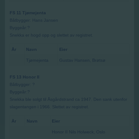
FS 11 Tjømejenta
Båtbygger: Hans Jansen
Byggeår:?
Snekka er hogd opp og slettet av registret.
År
Navn
Eier
Tjømejenta
Gustav Hansen, Brøtsø
FS 13 Honor II
Båtbygger: ?
Byggeår:?
Snekka ble solgt til Åsgårdstrand ca 1947. Den sank utenfor
slagentangen i 1966. Slettet av registret.
År
Navn
Eier
Honor II Nils Holweck, Oslo