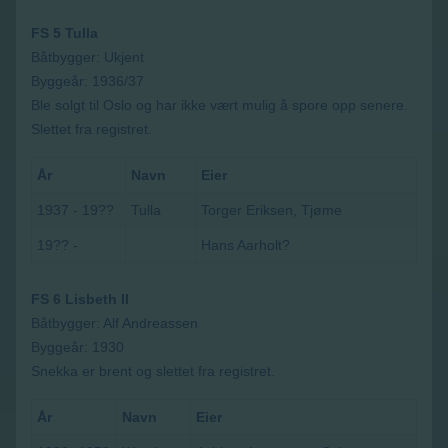
FS 5 Tulla
Båtbygger: Ukjent
Byggeår: 1936/37
Ble solgt til Oslo og har ikke vært mulig å spore opp senere.
Slettet fra registret.
År
Navn
Eier
1937 - 19??
Tulla
Torger Eriksen, Tjøme
19?? -
Hans Aarholt?
FS 6 Lisbeth II
Båtbygger: Alf Andreassen
Byggeår: 1930
Snekka er brent og slettet fra registret.
År
Navn
Eier