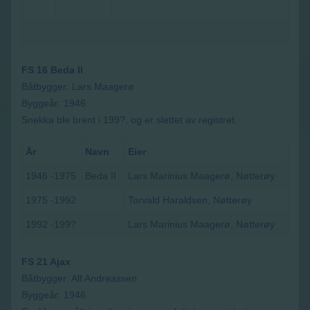
FS 16 Beda II
Båtbygger: Lars Maagerø
Byggeår: 1946
Snekka ble brent i 199?, og er slettet av registret.
År
Navn
Eier
1946 -1975
Beda II
Lars Marinius Maagerø, Nøtterøy
1975 -1992
Torvald Haraldsen, Nøtterøy
1992 -199?
Lars Marinius Maagerø, Nøtterøy
FS 21 Ajax
Båtbygger: Alf Andreassen
Byggeår: 1946