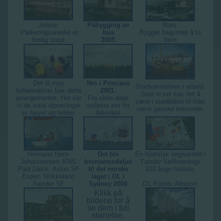
Januar.
Påbygging av
Mars.
Parkeringsarealet er
bua
Bygget begynner å ta
ferdig støpt
2005
form
Det lå mye
Nm i Princess
Startkommiteen i arbeid.
forberedelser bak dette
2001.
Som vi ser kan det å
arrangementet. Her ser
Fra siste dags
være i startbåten til tider
vi de siste utprøvinger
seilaser øst for
være ganske krevende.
av bøyer og lodder.
Ildverket
Hermann Horn-
Det ble
En historisk begivenhet i
Johannessen, KNS
bronsemedaljer
Færder Seilforenings
Paul Davis, Asker SF
til det norske
103 årige historie.
Espen Stokkeland
laget i OL i
OL Fotos: Allsport
Færder SF
Sydney 2000
Klikk på
bildene for å
se dem i full
størrelse.