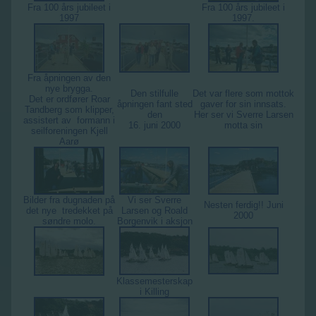
Fra 100 års jubileet i
Fra 100 års jubileet i
1997
1997.
Fra åpningen av den
nye brygga.
Den stilfulle
Det var flere som mottok
Det er ordfører Roar
åpningen fant sted
gaver for sin innsats.
Tandberg som klipper,
den
Her ser vi Sverre Larsen
assistert av formann i
16. juni 2000
motta sin
seilforeningen Kjell
Aarø
Bilder fra dugnaden på
Vi ser Sverre
Nesten ferdig!! Juni
det nye tredekket på
Larsen og Roald
2000
søndre molo.
Borgenvik i aksjon
Klassemesterskap
i Killing