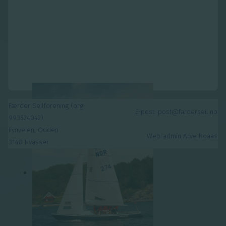
Færder Seilforening (org
E-post: post@farderseil.no
993524042)
Fynveien, Odden
Web-admin Arve Roaas
3148 Hvasser