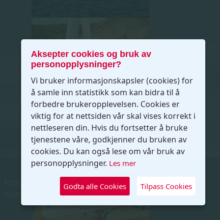
Aksepter cookies og bruk av
personopplysninger?
Vi bruker informasjonskapsler (cookies) for
å samle inn statistikk som kan bidra til å
forbedre brukeropplevelsen. Cookies er
viktig for at nettsiden vår skal vises korrekt i
nettleseren din. Hvis du fortsetter å bruke
tjenestene våre, godkjenner du bruken av
cookies. Du kan også lese om vår bruk av
personopplysninger.
Les mer
Kopirett © 2026 Færder Seilforening. Alle rettigheter
Godta alle Cookies
Tilpass Cookies
reservert.