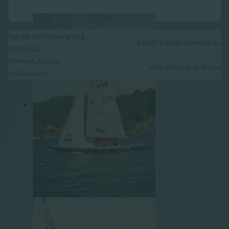
Færder Seilforening (org
E-post: post@farderseil.no
993524042)
Fynveien, Odden
Web-admin Arve Roaas
3148 Hvasser