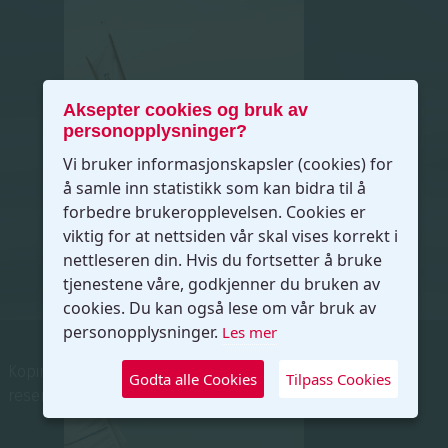
Aksepter cookies og bruk av
personopplysninger?
Vi bruker informasjonskapsler (cookies) for
å samle inn statistikk som kan bidra til å
forbedre brukeropplevelsen. Cookies er
viktig for at nettsiden vår skal vises korrekt i
nettleseren din. Hvis du fortsetter å bruke
tjenestene våre, godkjenner du bruken av
cookies. Du kan også lese om vår bruk av
personopplysninger.
Les mer
Kopirett © 2026 Færder Seilforening. Alle rettigheter
Godta alle Cookies
Tilpass Cookies
reservert.